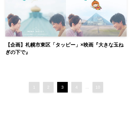
【企画】札幌市東区「タッピー」×映画『大きな玉ね
ぎの下で』
1
2
3
4
...
10