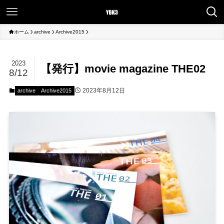
ホーム
archive
Archive2015
2023
【発行】movie magazine THE02
8/12
2023年8月12日
archive
Archive2015