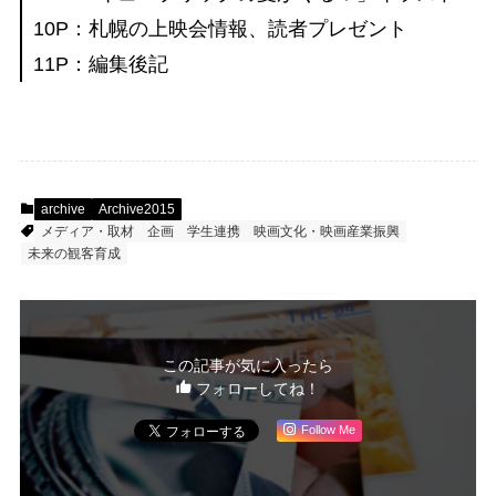
10P：札幌の上映会情報、読者プレゼント
11P：編集後記
archive
Archive2015
メディア・取材
企画
学生連携
映画文化・映画産業振興
未来の観客育成
この記事が気に入ったら
フォローしてね！
Follow Me