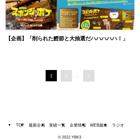
【企画】「削られた鰹節と大抽選だハハハハハ！」
1
2
...
5
TOP
最新企画
実績一覧
企業情報
WEB媒体
ラジオ
©
2022 YBK3.