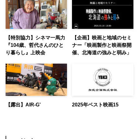
【特別協力】シネマ一馬力
【企画】映画と地域のセミ
『104歳、哲代さんのひと
ナー「映画製作と映画祭開
り暮らし』上映会
催、北海道の強みと弱み」
【露出】AIR-G’
2025年ベスト映画15