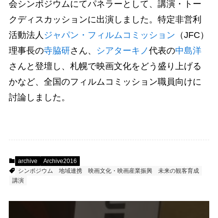
会シンポジウムにてパネラーとして、講演・トー
クディスカッションに出演しました。特定非営利
活動法人
ジャパン・フィルムコミッション
（JFC）
理事長の
寺脇研
さん、
シアターキノ
代表の
中島洋
さんと登壇し、札幌で映画文化をどう盛り上げる
かなど、全国のフィルムコミッション職員向けに
討論しました。
archive
Archive2016
シンポジウム
地域連携
映画文化・映画産業振興
未来の観客育成
講演