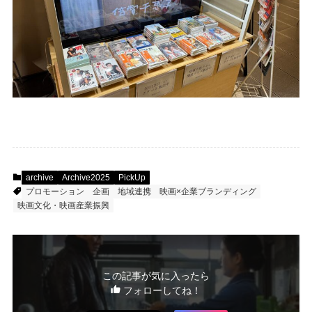
archive
Archive2025
PickUp
プロモーション
企画
地域連携
映画×企業ブランディング
映画文化・映画産業振興
この記事が気に入ったら
フォローしてね！