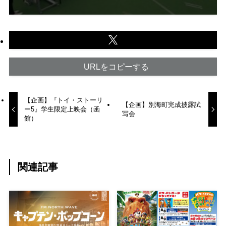
URLをコピーする
【企画】『トイ・ストーリ
【企画】別海町完成披露試
ー5』学生限定上映会（函
写会
館）
関連記事