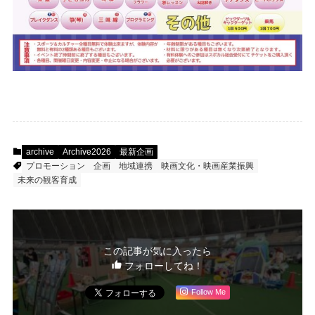
archive
Archive2026
最新企画
プロモーション
企画
地域連携
映画文化・映画産業振興
未来の観客育成
この記事が気に入ったら
フォローしてね！
Follow Me