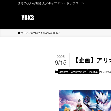
まちのえいが屋さん／キャプテン・ポップコーン
ホーム
archive
Archive2025
2025
【企画】アリ
9/15
archive
Archive2025
PickUp
202