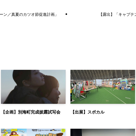
ーン／真夏のカツオ節促進計画」
【露出】「キャプテン
【企画】別海町完成披露試写会
【出展】スポカル