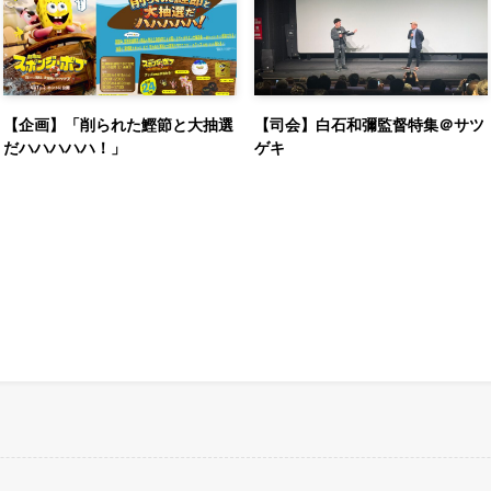
【企画】「削られた鰹節と大抽選
【司会】白石和彌監督特集＠サツ
だハハハハハ！」
ゲキ