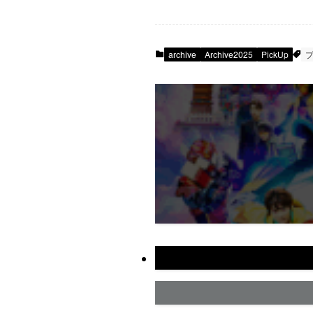
archive
Archive2025
PickUp