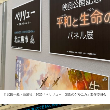
© 武田一義・白泉社／2025「ペリリュー 楽園のゲルニカ」製作委員会