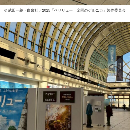
© 武田一義・白泉社／2025「ペリリュー 楽園のゲルニカ」製作委員会